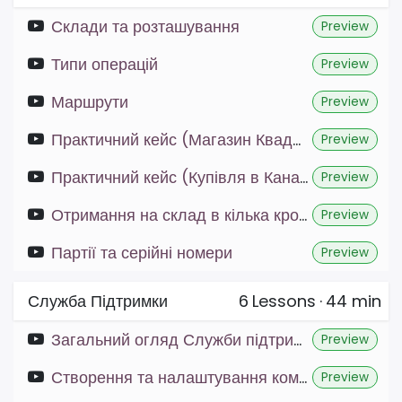
Склади та розташування
Preview
Типи операцій
Preview
Маршрути
Preview
Практичний кейс (Магазин Квадро)
Preview
Практичний кейс (Купівля в Канаді)
Preview
Отримання на склад в кілька кроків
Preview
Партії та серійні номери
Preview
Служба Підтримки
6
Lessons
·
44 min
Загальний огляд Служби підтримки
Preview
Створення та налаштування команд підтримки
Preview