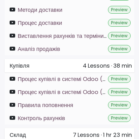
Методи доставки
Preview
Процес доставки
Preview
Виставлення рахунків та терміни оплати
Preview
Аналіз продажів
Preview
Купівля
4
Lessons
·
38 min
Процес купівлі в системі Odoo (ч. 1)
Preview
Процес купівлі в системі Odoo (ч. 2)
Preview
Правила поповнення
Preview
Контроль рахунків
Preview
Склад
7
Lessons
·
1 hr 23 min