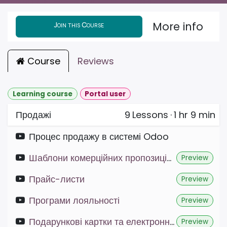
More info
Join this Course
Course
Reviews
Learning course
Portal user
Продажі
9
Lessons
·
1 hr 9 min
Процес продажу в системі Odoo
Шаблони комерційних пропозицій та PDF builder
Preview
Прайс-листи
Preview
Програми лояльності
Preview
Подарункові картки та електронні гаманці
Preview