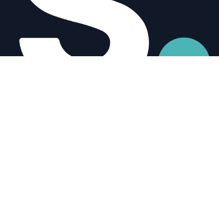
Power your business with
Odoo-based ERP
solutions
designed for
SMEs in the USA
. Streamline
operations, boost efficiency, and scale with confidence.
Useful Links
Home
Blog
Partnership